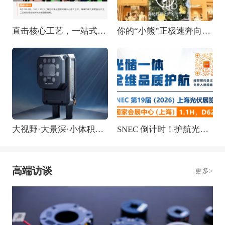
直击核心工艺，一站式赋能光储智造升级！就在SNEC海康机器人展台
你的“小熊”正极速奔向你！揭秘TEENIE WEENIE日均出库超万件的秘密
大视野·大景深·小体积—— ID5120RM系列：自动调焦、超大分辨率读码器全新发布
SNEC 倒计时！护航光储融合，全工艺硬核方案即将重磅亮相
高端访谈
更多>